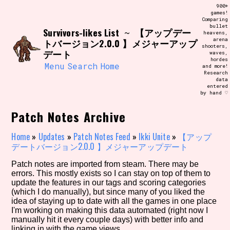
Skip
900+
Search and Filter
to
games!
/\/\
Comparing
content
bullet
Use the advanced filters to create your
Survivors-likes List
【アップデー
~
heavens,
own view of the database. The form will
arena
トバージョン2.0.0 】メジャーアップ
update as you select, so don't be afraid
shooters,
to hit the reset button if you've
デート
waves,
accidentally narrowed down too far!
hordes
Menu
Search
Home
and more!
Research
data
Sort Section
entered
by hand ♡
Patch Notes Archive
Similarity Guess
Home
»
Updates
»
Patch Notes Feed
»
Ikki Unite
»
【アップ
デートバージョン2.0.0 】メジャーアップデート
Patch notes are imported from steam. There may be
errors. This mostly exists so I can stay on top of them to
Genre/Category Tag
update the features in our tags and scoring categories
(which I do manually), but since many of you liked the
idea of staying up to date with all the games in one place
I'm working on making this data automated (right now I
manually hit it every couple days) with better info and
Aesthetic Tag
linking in with the game views.