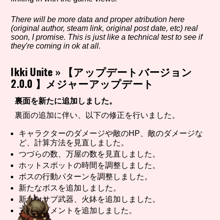
There will be more data and proper atribution here
(original author, steam link, original post date, etc) real
Setting/Story Tag
soon, I promise. This is just like a technical test to see if
they're coming in ok at all.
Ikki Unite
»
【アップデートバージョン
2.0.0 】メジャーアップデート
Game Mode Tag
裏面を新たに追加しました。
裏面の追加に伴い、以下の修正を行いました。
Control Mode
キャラクターのダメージや敵のHP、敵のダメージな
ど、計算方法を見直しました。
つづらの数、万屋の数を見直しました。
ホットスポットの時間を調整しました。
Run Time
ボスの行動パターンを調整しました。
新たなボスを追加しました。
新たなサブ武器、火鉢を追加しました。
アチーブメントを追加しました。
Release Status